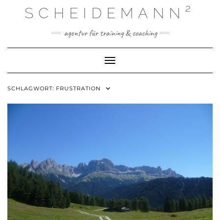
Skip
SCHEIDEMANN²
to
content
agentur für training & coaching
Toggle Navigation
SCHLAGWORT:
FRUSTRATION