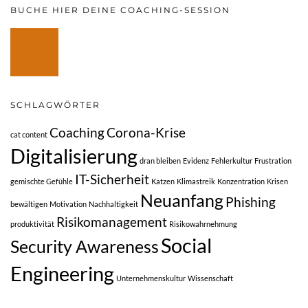
BUCHE HIER DEINE COACHING-SESSION
SCHLAGWÖRTER
Coaching
Corona-Krise
cat content
Digitalisierung
dran bleiben
Evidenz
Fehlerkultur
Frustration
IT-Sicherheit
gemischte Gefühle
Katzen
Klimastreik
Konzentration
Krisen
Neuanfang
Phishing
bewältigen
Motivation
Nachhaltigkeit
Risikomanagement
produktivität
Risikowahrnehmung
Social
Security Awareness
Engineering
Unternehmenskultur
Wissenschaft